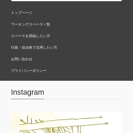
トップページ
ワーキングスペース一覧
スペースを登録したい方
行政・自治体で活用したい方
お問い合わせ
プライバシーポリシー
Instagram