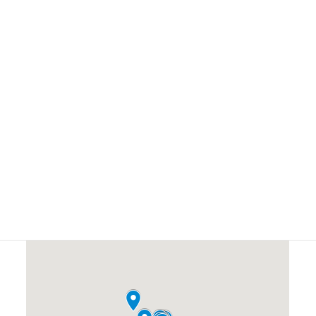
#恋に悩んでいる人
#撮影したい人
#桑名愛がある人
#桑名駅を利用している人
#珈琲好きな人
#神社仏閣が好きな人
#移住者
#総務・経理に興味ある人
#繋がりを求めている人
#自然が好きな人
#自然の中で仕事したい人
#落ち着いた場所が好きな人
#落ち込んでいる人
#製菓に興味がある人
#観光客
#車好きな人
#野球が好きな人
#麻痺などでお悩みの人