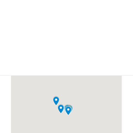
#総務・経理に興味ある人
#繋がりを求めている人
#自然が好きな人
#自然の中で仕事したい人
#落ち着いた場所が好きな人
#落ち込んでいる人
#製菓に興味がある人
#観光客
#車好きな人
#野球が好きな人
#麻痺などでお悩みの人