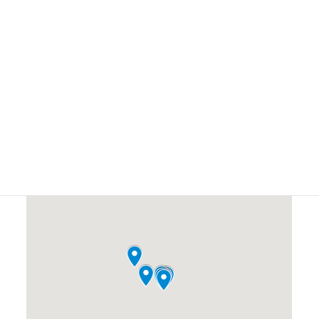
#神社仏閣が好きな人
#移住者
#総務・経理に興味ある人
#繋がりを求めている人
#自然が好きな人
#自然の中で仕事したい人
#落ち着いた場所が好きな人
#落ち込んでいる人
#製菓に興味がある人
#観光客
#車好きな人
#野球が好きな人
#麻痺などでお悩みの人